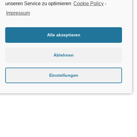
unseren Service zu optimieren
Cookie Policy
-
Impressum
1
2
Alle akzeptieren
Ablehnen
Einstellungen
Über Geniatech
B2B
Kontakt
Datenschutzerklärung
AGBs
Impressum
Beta testing
Reklamation
Open Source Compliance