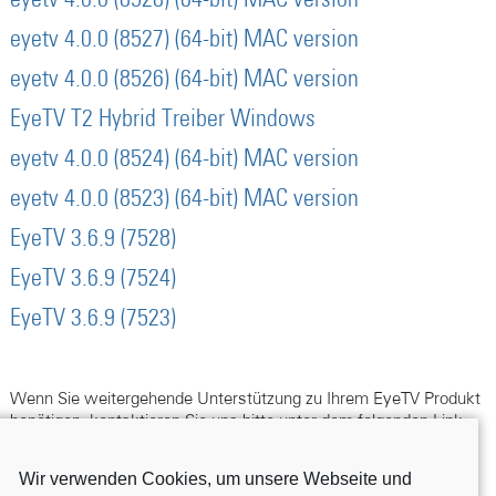
eyetv 4.0.0 (8528) (64-bit) MAC version
eyetv 4.0.0 (8527) (64-bit) MAC version
eyetv 4.0.0 (8526) (64-bit) MAC version
EyeTV T2 Hybrid Treiber Windows
eyetv 4.0.0 (8524) (64-bit) MAC version
eyetv 4.0.0 (8523) (64-bit) MAC version
EyeTV 3.6.9 (7528)
EyeTV 3.6.9 (7524)
EyeTV 3.6.9 (7523)
Wenn Sie weitergehende Unterstützung zu Ihrem EyeTV Produkt
benötigen, kontaktieren Sie uns bitte unter dem folgenden Link.
zum Support
Wir verwenden Cookies, um unsere Webseite und