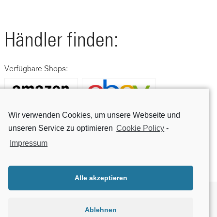
Händler finden:
Verfügbare Shops:
Wir verwenden Cookies, um unsere Webseite und
unseren Service zu optimieren
Cookie Policy
-
Impressum
Alle akzeptieren
Über Geniatech
B2B
Kontakt
Datenschutzerklärung
Ablehnen
AGBs
Impressum
Beta testing
Reklamation