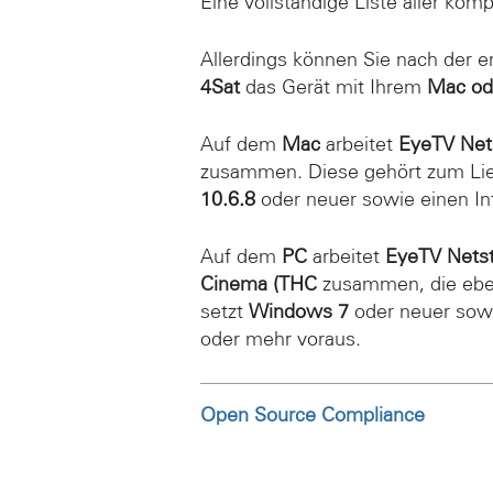
Eine vollständige Liste aller kom
Allerdings können Sie nach der e
4Sat
das Gerät mit Ihrem
Mac
od
Auf dem
Mac
arbeitet
EyeTV Net
zusammen. Diese gehört zum Lie
10.6.8
oder neuer sowie einen In
Auf dem
PC
arbeitet
EyeTV Nets
Cinema (THC
zusammen, die eben
setzt
Windows 7
oder neuer sowi
oder mehr voraus.
Open Source Compliance