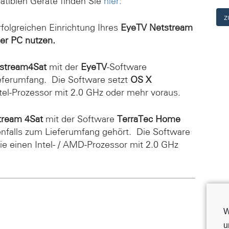
patiblen Geräte finden Sie
hier:
z
rfolgreichen Einrichtung Ihres
EyeTV Netstream
er
PC
nutzen.
stream4Sat
mit der
EyeTV
-Software
ferumfang. Die Software setzt
OS X
tel-Prozessor mit 2.0 GHz oder mehr voraus.
tream 4Sat
mit der Software
TerraTec Home
falls zum Lieferumfang gehört. Die Software
e einen Intel- / AMD-Prozessor mit 2.0 GHz
W
u