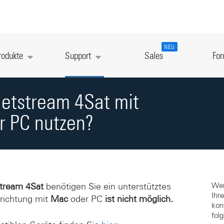
NEU
rodukte
Support
Sales
Fo
etstream 4Sat mit
 PC nutzen?
Wen
tream 4Sat
benötigen Sie ein unterstütztes
Ihr
nrichtung mit
Mac
oder PC
ist nicht möglich.
kon
fol