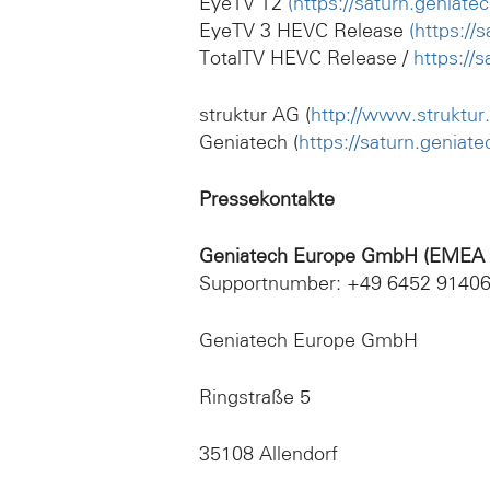
EyeTV T2
(https://saturn.geniate
EyeTV 3 HEVC Release
(https://
TotalTV HEVC Release /
https://
struktur AG (
http://www.struktur
Geniatech (
https://saturn.geniate
Pressekontakte
Geniatech Europe GmbH (EMEA
Supportnumber: +49 6452 9140
Geniatech Europe GmbH
Ringstraße 5
35108 Allendorf