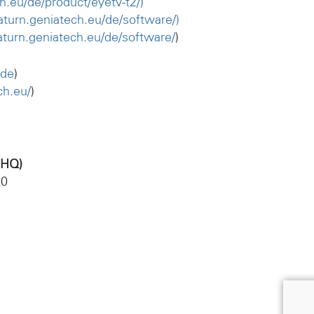
ch.eu/de/product/eyetv-t2/)
saturn.geniatech.eu/de/software/)
saturn.geniatech.eu/de/software/
)
.de
)
ch.eu/
)
 HQ)
60