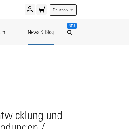
Deutsch
NEU
rum
News & Blog
ntwicklung und
ndungen /