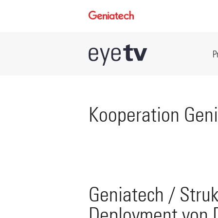
P
Kooperation Geni
Geniatech / Stru
Deployment von