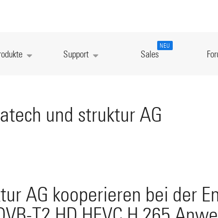
NEU
rodukte
Support
Sales
Fo
atech und struktur AG
ktur AG kooperieren bei der E
 DVB-T2 HD HEVC H.265 Anwe