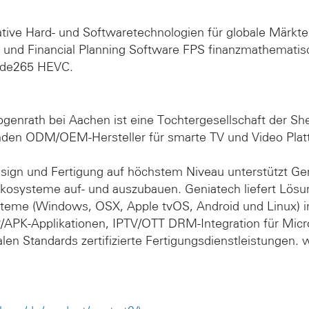
ative Hard- und Softwaretechnologien für globale Märkt
 und Financial Planning Software FPS finanzmathematis
ibde265 HEVC.
enrath bei Aachen ist eine Tochtergesellschaft der She
enden ODM/OEM-Hersteller für smarte TV und Video Platt
sign und Fertigung auf höchstem Niveau unterstützt Gen
Ökosysteme auf- und auszubauen. Geniatech liefert Lösu
ysteme (Windows, OSX, Apple tvOS, Android und Linux) 
/APK-Applikationen, IPTV/OTT DRM-Integration für Micro
len Standards zertifizierte Fertigungsdienstleistungen