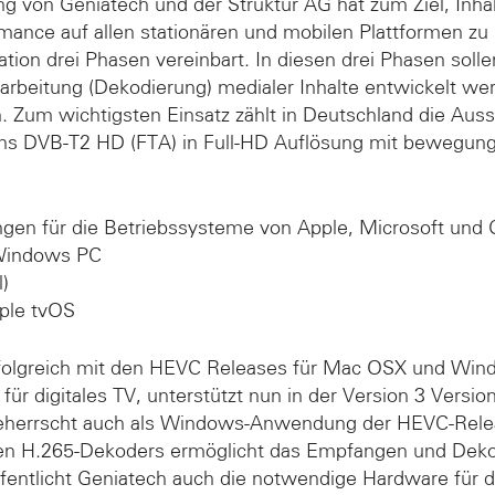
g von Geniatech und der Struktur AG hat zum Ziel, Inha
mance auf allen stationären und mobilen Plattformen zu 
ation drei Phasen vereinbart. In diesen drei Phasen soll
rarbeitung (Dekodierung) medialer Inhalte entwickelt w
 Zum wichtigsten Einsatz zählt in Deutschland die Au
hens DVB-T2 HD (FTA) in Full-HD Auflösung mit bewegung
gen für die Betriebssysteme von Apple, Microsoft und 
 Windows PC
)
pple tvOS
rfolgreich mit den HEVC Releases für Mac OSX und Win
ür digitales TV, unterstützt nun in der Version 3 Versio
herrscht auch als Windows-Anwendung der HEVC-Relea
nten H.265-Dekoders ermöglicht das Empfangen und Dek
öffentlicht Geniatech auch die notwendige Hardware für 