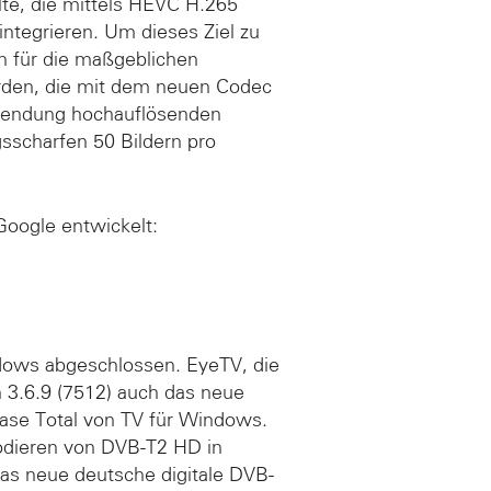
lte, die mittels HEVC H.265
integrieren. Um dieses Ziel zu
en für die maßgeblichen
erden, die mit dem neuen Codec
ssendung hochauflösenden
sscharfen 50 Bildern pro
Google entwickelt:
dows abgeschlossen. EyeTV, die
n 3.6.9 (7512) auch das neue
se Total von TV für Windows.
odieren von DVB-T2 HD in
das neue deutsche digitale DVB-