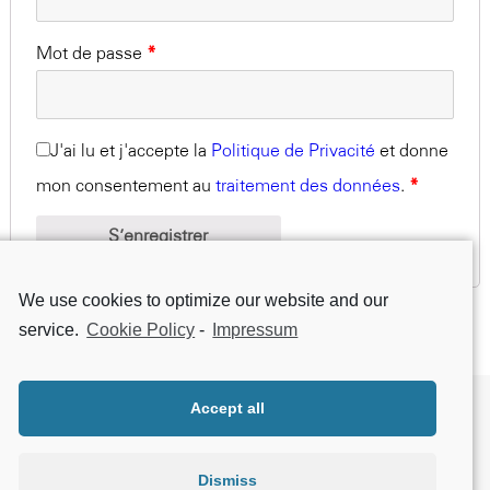
Mot de passe
*
J'ai lu et j'accepte la
Politique de Privacité
et donne
mon consentement au
traitement des données
.
*
S’enregistrer
We use cookies to optimize our website and our
service.
Cookie Policy
-
Impressum
About Geniatech
B2B
B2B
Contact
Contact
Accept all
Privacy statement
Terms and Conditions
Dismiss
Terms and Conditions
Legal Notice
Legal Notice